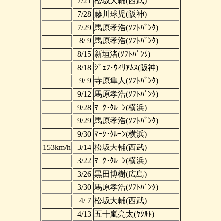
7/21
松坂大輔(西武)
7/28
藤川球児(阪神)
7/29
馬原孝浩(ｿﾌﾄﾊﾞﾝｸ)
8/ 9
馬原孝浩(ｿﾌﾄﾊﾞﾝｸ)
8/15
新垣渚(ｿﾌﾄﾊﾞﾝｸ)
8/18
ｼﾞｪﾌ･ｳｨﾘｱﾑｽ(阪神)
9/ 9
寺原隼人(ｿﾌﾄﾊﾞﾝｸ)
9/12
馬原孝浩(ｿﾌﾄﾊﾞﾝｸ)
9/28
ﾏｰｸ･ｸﾙｰﾝ(横浜)
9/29
馬原孝浩(ｿﾌﾄﾊﾞﾝｸ)
9/30
ﾏｰｸ･ｸﾙｰﾝ(横浜)
153km/h
3/14
松坂大輔(西武)
3/22
ﾏｰｸ･ｸﾙｰﾝ(横浜)
3/26
黒田博樹(広島)
3/30
馬原孝浩(ｿﾌﾄﾊﾞﾝｸ)
4/ 7
松坂大輔(西武)
4/13
五十嵐亮太(ﾔｸﾙﾄ)