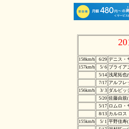
2
158km/h
6/29
デニス・サ
157km/h
5/ 6
ブライア
5/14
浅尾拓也(
7/17
アルフレ
156km/h
3/ 3
ダルビッ
5/20
佐藤由規(
5/17
ロムロ・
8/13
カルロス・
155km/h
5/ 1
平野佳寿(