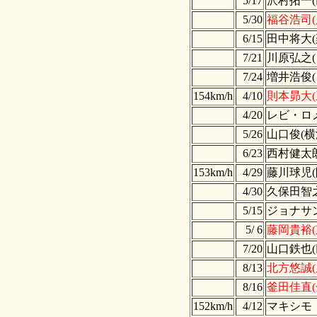
5/17
沢村拓一(
5/30
福谷浩司(
6/15
田中将大(
7/21
川原弘之(
7/24
増井浩俊(
154km/h
4/10
則本昴大(
4/20
レビ・ロメ
5/26
山口俊(横
6/23
西村健太朗
153km/h
4/29
藤川球児(
4/30
久保田智之
5/15
ジョナサ
5/ 6
藤岡貴裕(
7/20
山口鉄也(
8/13
北方悠誠(
8/16
釜田佳直(
152km/h
4/12
マキシモ