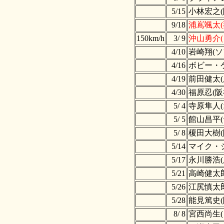
5/15
小林宏之(
9/18
浦嶌颯太(
150km/h
3/ 9
沖山勇介(
4/10
岩崎翔(ソ
4/16
ボビー・
4/19
前田健太(
4/30
福原忍(阪
5/ 4
寺原隼人(
5/ 5
館山昌平(
5/ 8
榎田大樹(
5/14
マイク・シ
5/17
永川勝浩(
5/21
高崎健太郎
5/26
江尻慎太郎
5/28
能見篤史(
8/ 8
宮西尚生(