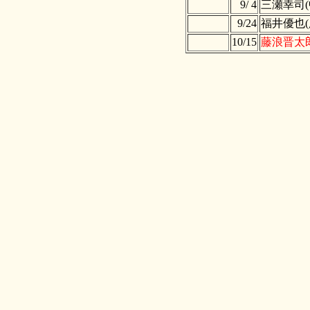
9/ 4
三瀬幸司(
9/24
福井優也(
10/15
藤浪晋太郎