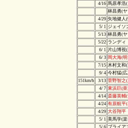
4/16
馬原孝浩(
林昌勇(ヤ
4/29
矢地健人(
5/ 1
ジェイソ
5/13
林昌勇(ヤ
5/22
ランディ
6/ 1
片山博視(
6/ 3
岡大海(明
7/15
木村文和(
9/ 4
今村猛(広
151km/h
3/13
菅野智之(
4/ 7
東浜巨(亜
4/14
斎藤英輔(
4/24
有原航平(
4/29
大谷翔平
5/ 1
美馬学(楽
5/ 6
ブライア